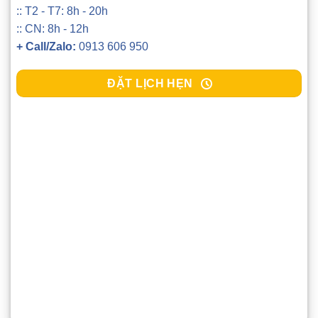
:: T2 - T7: 8h - 20h
:: CN: 8h - 12h
+ Call/Zalo:
0913 606 950
ĐẶT LỊCH HẸN