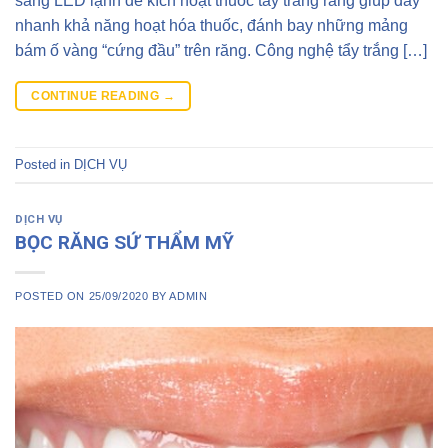
sáng LED lạnh để kích hoạt thuốc tẩy trắng răng giúp đẩy
nhanh khả năng hoạt hóa thuốc, đánh bay những mảng
bám ố vàng “cứng đầu” trên răng. Công nghệ tẩy trắng […]
CONTINUE READING
→
Posted in
DỊCH VỤ
DỊCH VỤ
BỌC RĂNG SỨ THẨM MỸ
POSTED ON
25/09/2020
BY
ADMIN