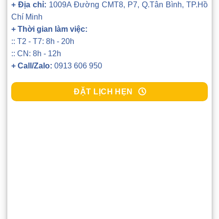
+ Địa chỉ:
1009A Đường CMT8, P7, Q.Tân Bình, TP.Hồ
Chí Minh
+ Thời gian làm việc:
:: T2 - T7: 8h - 20h
:: CN: 8h - 12h
+ Call/Zalo:
0913 606 950
ĐẶT LỊCH HẸN