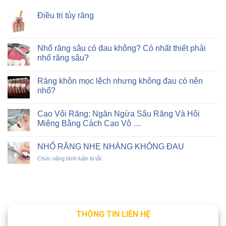
Điều trị tủy răng
Nhổ răng sâu có đau không? Có nhất thiết phải
nhổ răng sâu?
Răng khôn mọc lệch nhưng không đau có nên
nhổ?
Cạo Vôi Răng: Ngăn Ngừa Sâu Răng Và Hôi
Miệng Bằng Cách Cạo Vô …
NHỔ RĂNG NHẸ NHÀNG KHÔNG ĐAU
ở
Chức năng bình luận bị tắt
NHỔ
RĂNG
NHẸ
NHÀNG
KHÔNG
ĐAU
THÔNG TIN LIÊN HỆ