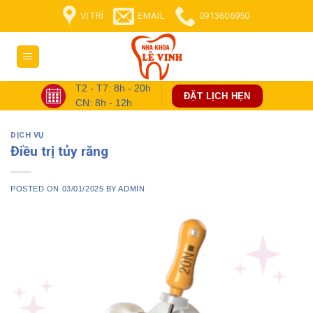
Skip
VỊ TRÍ
EMAIL
0913606950
to
content
T2 - T7: 8h - 20h
ĐẶT LỊCH HẸN
CN: 8h - 12h
DỊCH VỤ
Điều trị tủy răng
POSTED ON
03/01/2025
BY
ADMIN