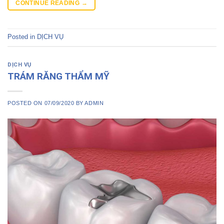
CONTINUE READING
→
Posted in
DỊCH VỤ
DỊCH VỤ
TRÁM RĂNG THẨM MỸ
POSTED ON
07/09/2020
BY
ADMIN