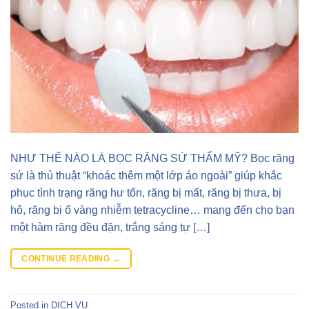
NHƯ THẾ NÀO LÀ BỌC RĂNG SỨ THẨM MỸ? Bọc răng
sứ là thủ thuật “khoác thêm một lớp áo ngoài” giúp khắc
phục tình trạng răng hư tổn, răng bị mất, răng bị thưa, bị
hô, răng bị ố vàng nhiễm tetracycline… mang đến cho bạn
một hàm răng đều đặn, trắng sáng tự […]
CONTINUE READING
→
Posted in
DỊCH VỤ